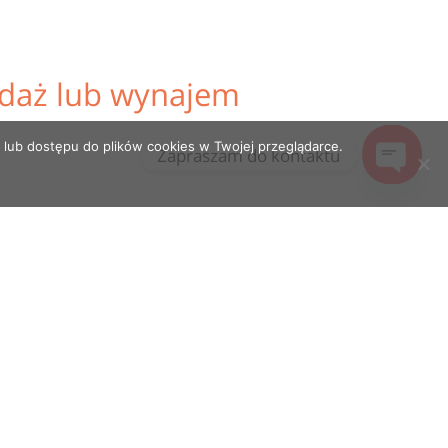
edaż lub wynajem
 lub dostępu do plików cookies w Twojej przeglądarce.
Zapraszam do kontaktu
Open
chaty
dla mnie wyjątkowy i traktuje go bardzo
Jestem z Klientem na każdym etapie
ględniając Państwa indywidualne
.