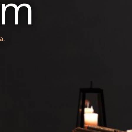
am
a.