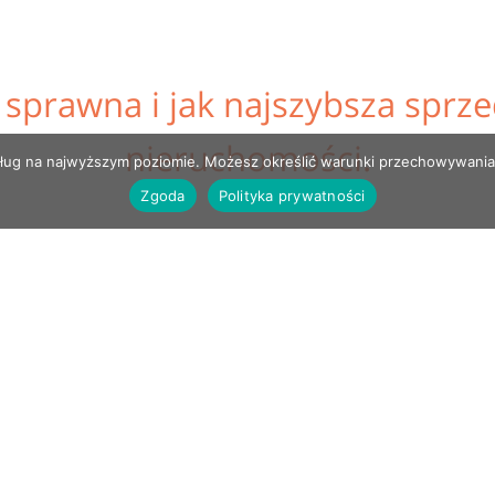
 sprawna i jak najszybsza sprz
nieruchomości.
i usług na najwyższym poziomie. Możesz określić warunki przechowywania
Zgoda
Polityka prywatności
ywnie.
OWOLENI KLIENCI.
Każdy klient jest 
indywidualnie. 
współpracy uwz
sugestie i potrzeby