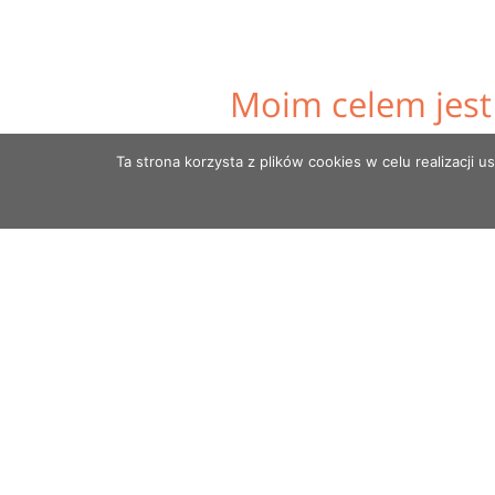
Moim celem jest
Ta strona korzysta z plików cookies w celu realizacj
Działam szybko i efekt
NAJLEPSZĄ WIZYTÓWKĄ FIRMY SĄ ZAD