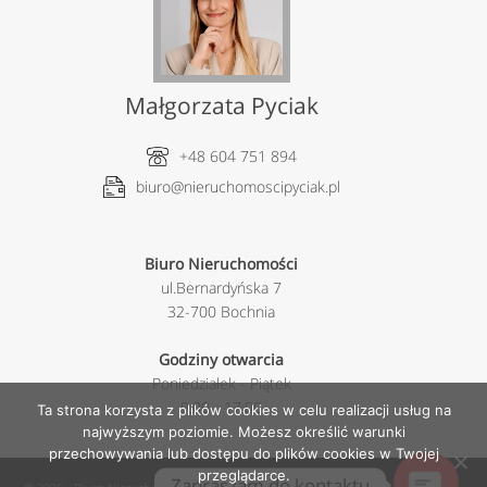
Małgorzata Pyciak
+48 604 751 894
biuro@nieruchomoscipyciak.pl
Biuro Nieruchomości
ul.Bernardyńska 7
32-700 Bochnia
Godziny otwarcia
Poniedziałek - Piątek
9:00 - 17:00
Ta strona korzysta z plików cookies w celu realizacji usług na
najwyższym poziomie. Możesz określić warunki
przechowywania lub dostępu do plików cookies w Twojej
przeglądarce.
Zapraszam do kontaktu