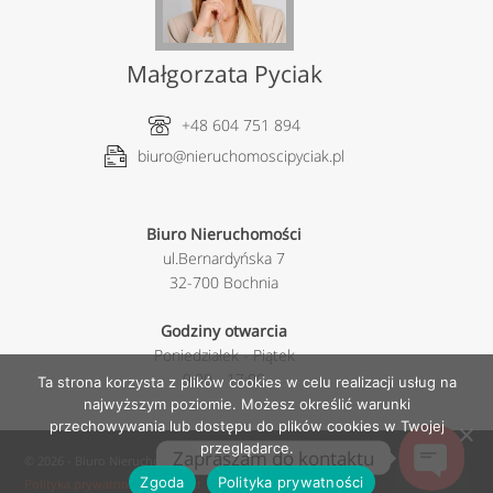
Małgorzata Pyciak
+48 604 751 894
biuro@nieruchomoscipyciak.pl
Biuro Nieruchomości
ul.Bernardyńska 7
32-700 Bochnia
Godziny otwarcia
Poniedziałek - Piątek
9:00 - 17:00
Ta strona korzysta z plików cookies w celu realizacji usług na
najwyższym poziomie. Możesz określić warunki
przechowywania lub dostępu do plików cookies w Twojej
przeglądarce.
Zapraszam do kontaktu
© 2026 - Biuro Nieruchomości Pyciak. All rights reserved.
Zgoda
Polityka prywatności
Polityka prywatności
|
Kontakt