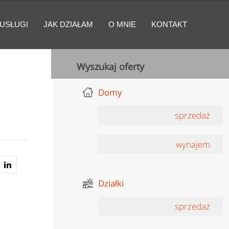
USŁUGI
JAK DZIAŁAM
O MNIE
KONTAKT
Wyszukaj oferty
Domy
sprzedaż
wynajem
Działki
sprzedaż