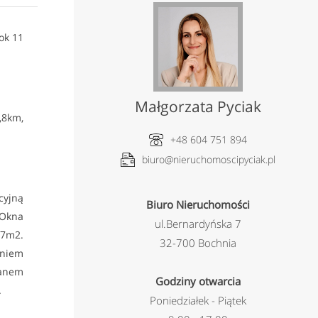
ok 11
Małgorzata Pyciak
,8km,
+48 604 751 894
biuro@nieruchomoscipyciak.pl
cyjną
Biuro Nieruchomości
 Okna
ul.Bernardyńska 7
17m2.
32-700 Bochnia
eniem
lanem
Godziny otwarcia
.
Poniedziałek - Piątek