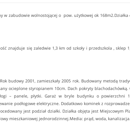
y w zabudowie wolnostojącej o pow. użytkowej ok 168m2.Działka 
ć znajduje się zaledwie 1,3 km od szkoły i przedszkola , sklep 1
Rok budowy 2001, zamieszkały 2005 rok. Budowany metodą trady
iany ocieplone styropianem 10cm. Dach pokryty blachodachówką.
ogi – panele, płytki. Garaż w bryle budynku o powierzchni 
zewanie podłogowe elektryczne. Dodatkowo kominek z rozprowadz
ocedowany jest podział działki. Działka objęta jest Miejscowym P
owy mieszkaniowej jednorodzinnej.Media: prąd, woda, kanalizacja