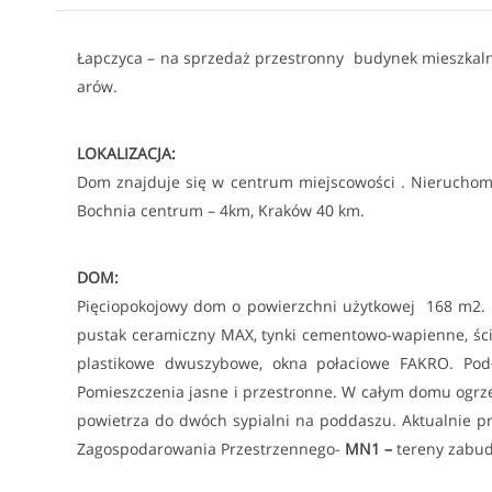
Łapczyca – na sprzedaż przestronny budynek mieszkaln
arów.
LOKALIZACJA:
Dom znajduje się w centrum miejscowości . Nieruchomoś
Bochnia centrum – 4km, Kraków 40 km.
DOM:
Pięciopokojowy dom o powierzchni użytkowej 168 m2. 
pustak ceramiczny MAX, tynki cementowo-wapienne, śc
plastikowe dwuszybowe, okna połaciowe FAKRO. Podł
Pomieszczenia jasne i przestronne. W całym domu ogr
powietrza do dwóch sypialni na poddaszu. Aktualnie pr
Zagospodarowania Przestrzennego-
MN1 –
tereny zabud