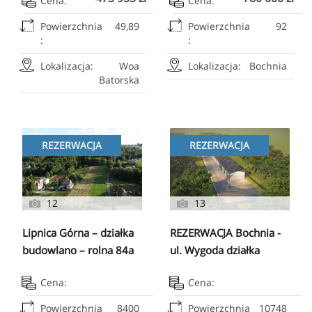
Cena:
Cena:
Powierzchnia
49,89
Powierzchnia
92
:
:
Lokalizacja:
Woa
Lokalizacja:
Bochnia
Batorska
REZERWACJA
REZERWACJA
12
13
Lipnica Górna – działka
REZERWACJA Bochnia -
budowlano – rolna 84a
ul. Wygoda działka
inwestycyjna 1,07 ha
Cena:
Cena:
Powierzchnia
8400
Powierzchnia
10748