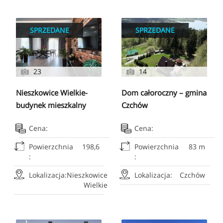
SPRZEDANE
SPRZEDANE
23
14
Nieszkowice Wielkie-
Dom całoroczny – gmina
budynek mieszkalny
Czchów
198,6m2
Cena:
Cena:
Powierzchnia
198,6
Powierzchnia
83 m
:
:
Lokalizacja:
Nieszkowice
Lokalizacja:
Czchów
Wielkie