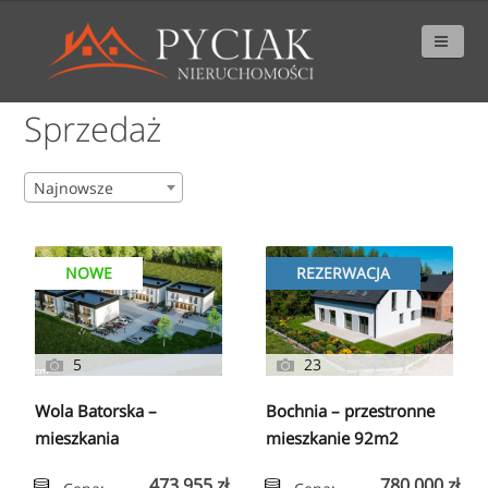
Sprzedaż
Najnowsze
NOWE
REZERWACJA
5
23
Wola Batorska –
Bochnia – przestronne
mieszkania
mieszkanie 92m2
bezczynszowe 49,89
473 955 zł
780 000 zł