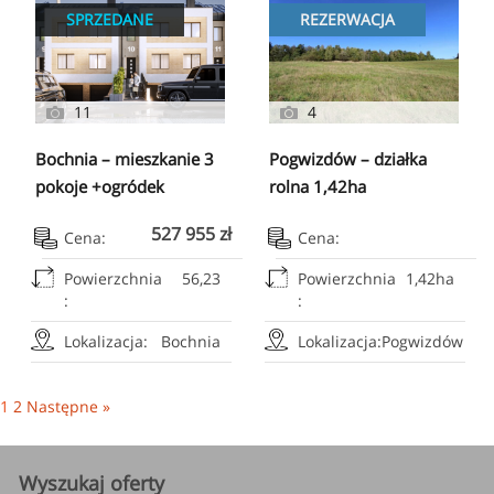
SPRZEDANE
REZERWACJA
11
4
Bochnia – mieszkanie 3
Pogwizdów – działka
pokoje +ogródek
rolna 1,42ha
527 955 zł
Cena:
Cena:
Powierzchnia
56,23
Powierzchnia
1,42ha
:
:
Lokalizacja:
Bochnia
Lokalizacja:
Pogwizdów
1
2
Następne »
Wyszukaj oferty